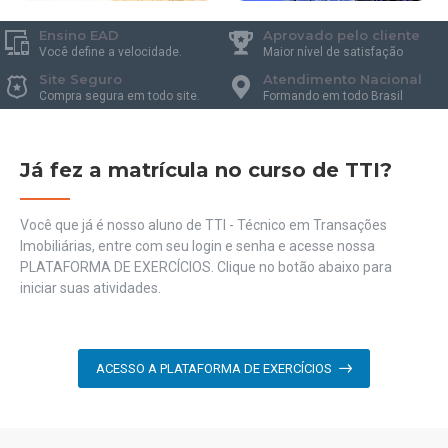
Ensino EAD
Aprovado pelo cliente
Você define a velocidade.
Maior nível de satisfação
Site Seguro
Atendimento Nacional
Compra segura em todo site.
Formando em todo Brasil
Já fez a matrícula no curso de TTI?
Você que já é nosso aluno de TTI - Técnico em Transações
Imobiliárias, entre com seu login e senha e acesse nossa
PLATAFORMA DE EXERCÍCIOS. Clique no botão abaixo para
iniciar suas atividades.
ACESSO A PLATAFORMA DE EXERCÍCIOS