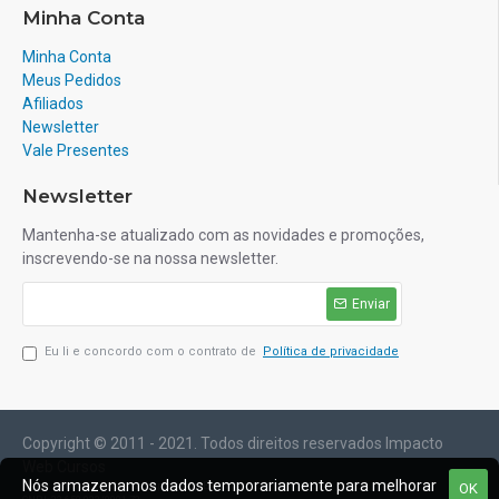
Minha Conta
Minha Conta
Meus Pedidos
Afiliados
Newsletter
Vale Presentes
Newsletter
Mantenha-se atualizado com as novidades e promoções,
inscrevendo-se na nossa newsletter.
Enviar
Eu li e concordo com o contrato de
Política de privacidade
Copyright © 2011 - 2021. Todos direitos reservados Impacto
Web Cursos
Nós armazenamos dados temporariamente para melhorar
Braga Piloni Consultoria Empresarial Eireli
OK